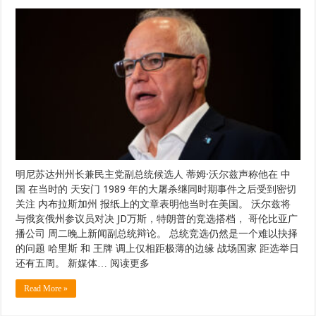
明尼苏达州州长兼民主党副总统候选人 蒂姆·沃尔兹声称他在 中
国 在当时的 天安门 1989 年的大屠杀继同时期事件之后受到密切
关注 内布拉斯加州 报纸上的文章表明他当时在美国。 沃尔兹将
与俄亥俄州参议员对决 JD万斯，特朗普的竞选搭档， 哥伦比亚广
播公司 周二晚上新闻副总统辩论。 总统竞选仍然是一个难以抉择
的问题 哈里斯 和 王牌 调上仅相距极薄的边缘 战场国家 距选举日
还有五周。 新媒体… 阅读更多
Read More »