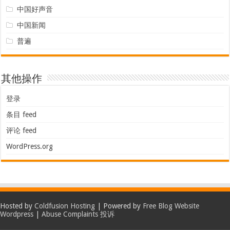
中国好声音
中国新闻
普遍
其他操作
登录
条目 feed
评论 feed
WordPress.org
Hosted by
Coldfusion Hosting
| Powered by
Free Blog Website
Wordpress
|
Abuse Complaints 投诉