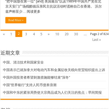
“把中国放在第一位” [and] 美国最后”以及1989年中国共产党在北
京天安门广场残酷镇压亲民主抗议活动时谎称自己在香港。 沃尔
兹声称至少… 阅读更多
Read More »
2
«
1
3
4
5
»
10
20
30
...
Page 2 of 824
Last »
近期文章
中国、清洁技术和国家安全
中国表示已就加拿大对电动汽车和金属征收关税向世贸组织提出上诉
中国外国投资者希望刺激措施能够结束“深冬”
中国“世界银行”支持人民币债券浪潮
中国和中东的紧张局势使大宗商品成为人们关注的焦点：早间简报