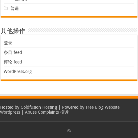
普遍
其他操作
登录
条目 feed
评论 feed
WordPress.org
Hosted by
Coldfusion Hosting
| Powered by
Free Blog Website
Wordpress
|
Abuse Complaints 投诉