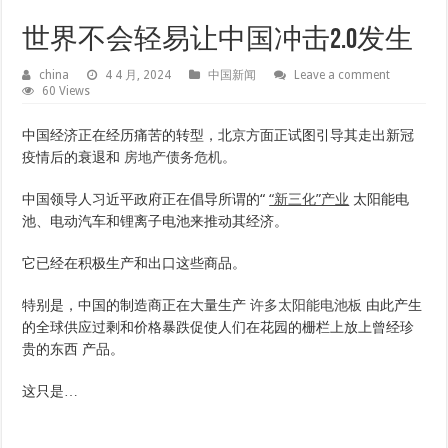
世界不会轻易让中国冲击2.0发生
china
4 4 月, 2024
中国新闻
Leave a comment
60 Views
中国经济正在经历痛苦的​​转型，北京方面正试图引导其走出新冠
疫情后的衰退和
房地产债务危机。
中国领导人习近平政府正在倡导所谓的“
“新三化”产业
太阳能电
池、电动汽车和锂离子电池来推动其经济。
它已经在积极生产和出口这些商品。
特别是，中国的制造商正在大量生产
许多太阳能电池板
由此产生
的全球供应过剩和价格暴跌促使人们在花园的栅栏上放上曾经珍
贵的东西
产品。
这只是…