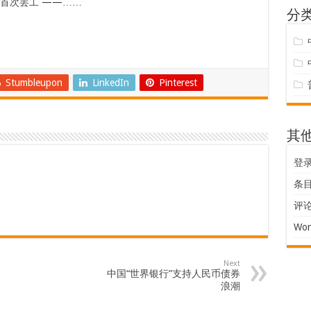
来首次罢工
——……
分
Stumbleupon
LinkedIn
Pinterest
其
登
条目 
评论 
Wor
Next
中国“世界银行”支持人民币债券
浪潮