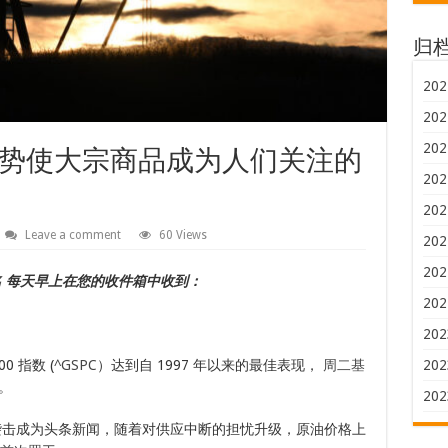
归
202
202
202
势使大宗商品成为人们关注的
202
202
Leave a comment
60 Views
202
202
名
每天早上在您的收件箱中收到：
202
202
 指数 (
^GSPC
）达到自 1997 年以来的最佳表现，
周二基
202
。
202
击成为头条新闻，随着对供应中断的担忧升级，原油价格上