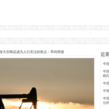
使大宗商品成为人们关注的焦点：早间简报
近
中
中
税
中
中
中
注