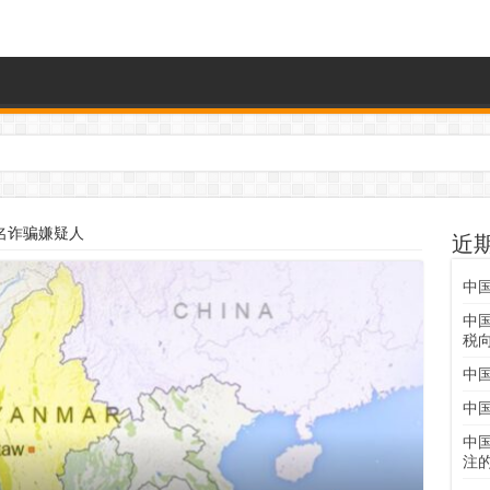
名诈骗嫌疑人
近
中
中
税
中
中
中
注