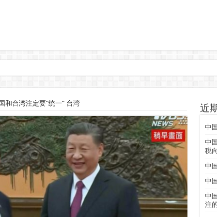
和台湾注定要“统一” 台湾
近
中
中
税
中
中
中
注