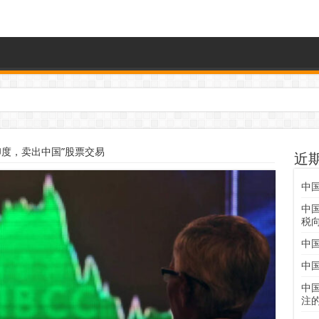
印度，卖出中国”股票交易
近
中
中
税
中
中
中
注