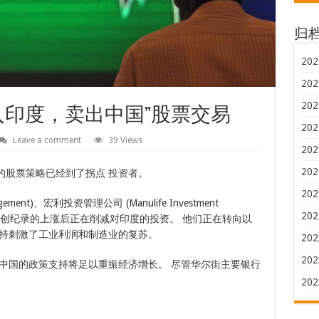
归
202
202
202
入印度，卖出中国”股票交易
202
Leave a comment
39 Views
202
202
”的股票策略已经到了拐点
投资者
。
202
ement)、宏利投资管理公司 (Manulife Investment
202
lgian NV 在创纪录的上涨后正在削减对印度的投资。 他们正在转向以
持刺激了工业利润和制造业的复苏。
202
202
中国的政策支持将足以重振经济增长。 尽管华尔街主要银行
202