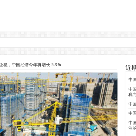
稳，中国经济今年将增长 5.3%
近
中
中
税
中
中
中
注