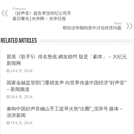
Previous
《好声音》提告李玟经纪公司开
庭日曝光|光华网 – 光华日报
Next
耶伦访华期间美中讨论经济问题
Related Articles
那英《歌手5》排名墊底 網友錯愕 疑是「劇本」 – 大纪元
新闻网
24 6 月, 2024
国家金融监管部门重磅发声 向世界传递中国经济“好声音”
– 新闻频道
20 6 月, 2024
奏响中国好声音确山手工提琴火热“出圈”_澎湃号·媒体 –
澎湃新闻
19 6 月, 2024