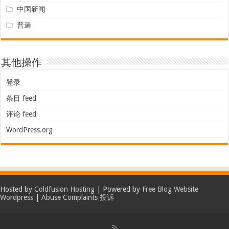
中国新闻
普遍
其他操作
登录
条目 feed
评论 feed
WordPress.org
Hosted by
Coldfusion Hosting
| Powered by
Free Blog Website
Wordpress
|
Abuse Complaints 投诉