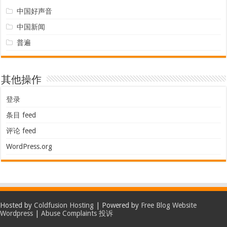
中国好声音
中国新闻
普遍
其他操作
登录
条目 feed
评论 feed
WordPress.org
Hosted by
Coldfusion Hosting
| Powered by
Free Blog Website
Wordpress
|
Abuse Complaints 投诉