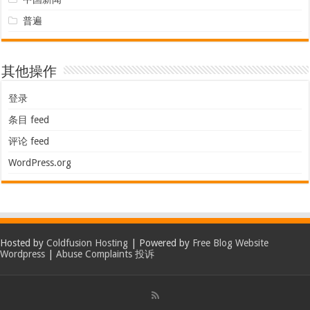
普遍
其他操作
登录
条目 feed
评论 feed
WordPress.org
Hosted by
Coldfusion Hosting
| Powered by
Free Blog Website
Wordpress
|
Abuse Complaints 投诉