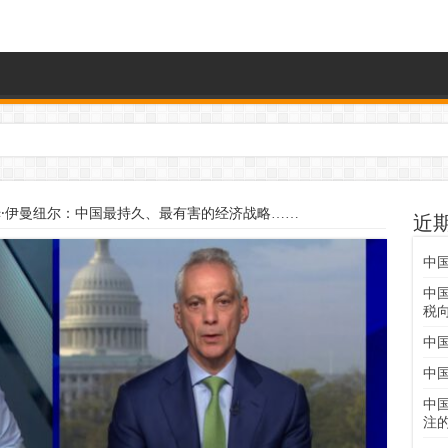
姆·伊曼纽尔：中国最持久、最有害的经济战略……
近
中
中
税
中
中
中
注