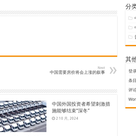
分
其
Next
登
中国需要房价将会上涨的叙事
条目 
评论 
Wor
中国外国投资者希望刺激措
施能够结束“深冬”
2 10 月, 2024