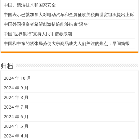
中国、清洁技术和国家安全
中国表示已就加拿大对电动汽车和金属征收关税向世贸组织提出上诉
中国外国投资者希望刺激措施能够结束“深冬”
中国“世界银行”支持人民币债券浪潮
中国和中东的紧张局势使大宗商品成为人们关注的焦点：早间简报
归档
2024 年 10 月
2024 年 9 月
2024 年 8 月
2024 年 7 月
2024 年 6 月
2024 年 5 月
2024 年 4 月