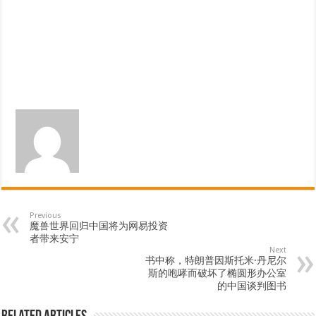
Previous
魔兽世界回归中国将为网易投资
者带来安宁
Next
书中称，特朗普因斯托米·丹尼尔
斯的咆哮而破坏了椭圆形办公室
的中国谈判图书