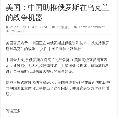
美国：中国助推俄罗斯在乌克兰
的战争机器
china
13 4 月, 2024
中国新闻
Leave a comment
26 Views
美国官员表示，中国正在向俄罗斯提供物资和技术，以支持俄罗
斯对乌克兰的战争。 文件 | 图片来源：路透社
中国全力支持
俄罗斯在乌克兰的战争努力
美国高级官员周五表
示，通过提供无人机和导弹技术、卫星图像和机床，帮助莫斯科
进行自苏联时代以来最大规模的军事建设。
这些不愿透露姓名的官员表示，美国总统乔·拜登在最近的电话中
向中国国家主席习近平提出了这个问题，并且这是双方讨论的话
题。
阅读更多