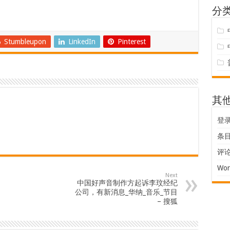
分
Stumbleupon
LinkedIn
Pinterest
其
登
条目 
评论 
Wor
Next
中国好声音制作方起诉李玟经纪
公司，有新消息_华纳_音乐_节目
– 搜狐